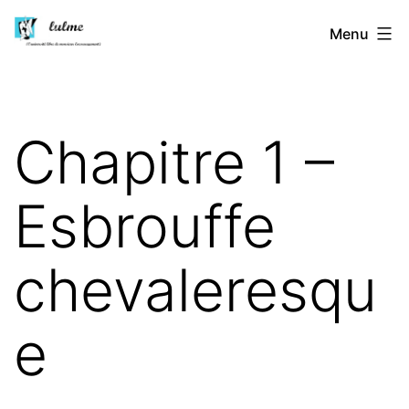
Aller
Lulme
Menu
au
contenu
Chapitre 1 –
Esbrouffe
chevaleresqu
e