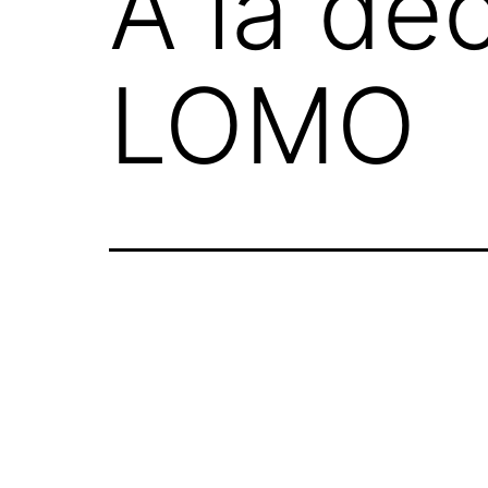
A la dé
LOMO