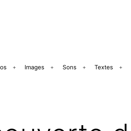
pos
Images
Sons
Textes
Ouvrir
Ouvrir
Ouvrir
Ouv
le
le
le
le
menu
menu
menu
me