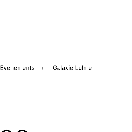
Evénements
Galaxie Lulme
rir
Ouvrir
Ouvrir
le
le
nu
menu
menu